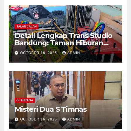
JALAN JALAN
Detail Lengkap Trans Studio
Bandung: Taman Hiburan
Indoor Terbesar di Indonesia
OCTOBER 18, 2025
ADMIN
OLAHRAGA
Misteri Dua S Timnas
OCTOBER 16, 2025
ADMIN