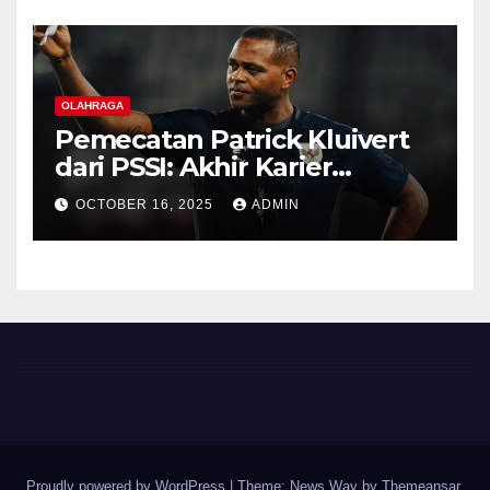
OLAHRAGA
Pemecatan Patrick Kluivert
dari PSSI: Akhir Karier
Singkat yang Penuh
OCTOBER 16, 2025
ADMIN
Kontroversi
Proudly powered by WordPress
|
Theme: News Way by
Themeansar
.