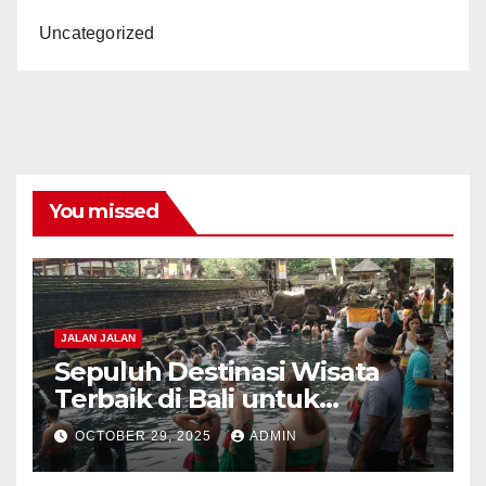
Uncategorized
You missed
JALAN JALAN
Sepuluh Destinasi Wisata
Terbaik di Bali untuk
Petualangan Epik di 2025
OCTOBER 29, 2025
ADMIN