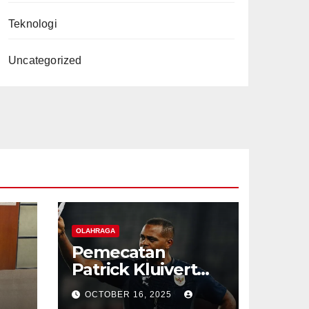
Teknologi
Uncategorized
OLAHRAGA
Pemecatan
Patrick Kluivert
dari PSSI: Akhir
OCTOBER 16, 2025
Karier Singkat