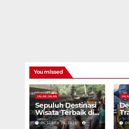
You missed
JALAN JALAN
JALA
Sepuluh Destinasi
De
Wisata Terbaik di
Tr
Bali untuk
Ba
OCTOBER 29, 2025
O
Petualangan Epik
Hi