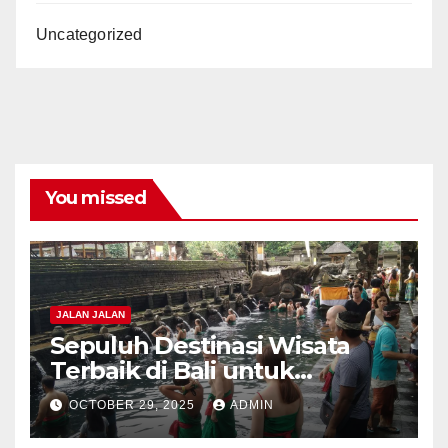
Uncategorized
You missed
JALAN JALAN
Sepuluh Destinasi Wisata
Terbaik di Bali untuk
Petualangan Epik di 2025
OCTOBER 29, 2025
ADMIN