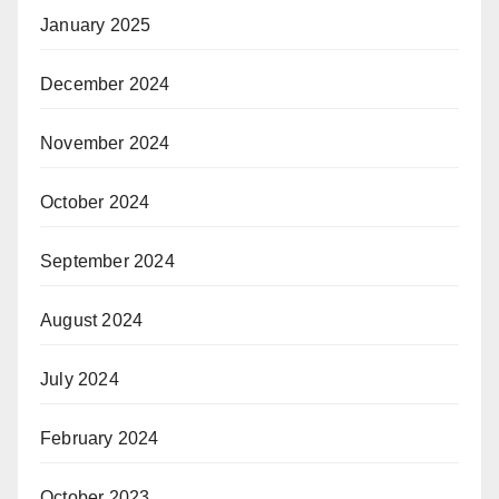
January 2025
December 2024
November 2024
October 2024
September 2024
August 2024
July 2024
February 2024
October 2023