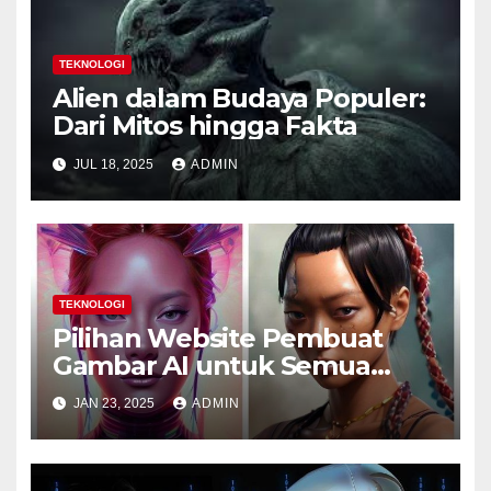
TEKNOLOGI
Alien dalam Budaya Populer:
Dari Mitos hingga Fakta
JUL 18, 2025
ADMIN
TEKNOLOGI
Pilihan Website Pembuat
Gambar AI untuk Semua
Kebutuhan Kreatif
JAN 23, 2025
ADMIN