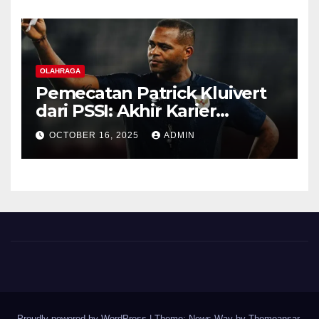
OLAHRAGA
Pemecatan Patrick Kluivert
dari PSSI: Akhir Karier
Singkat yang Penuh
OCTOBER 16, 2025
ADMIN
Kontroversi
Proudly powered by WordPress
|
Theme: News Way by
Themeansar
.