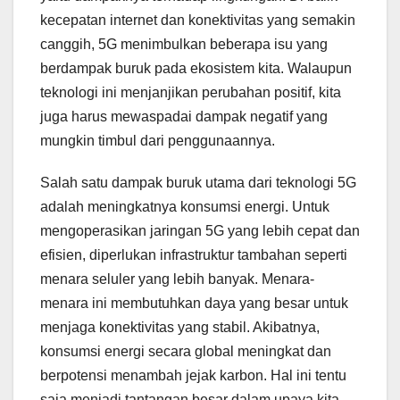
kecepatan internet dan konektivitas yang semakin
canggih, 5G menimbulkan beberapa isu yang
berdampak buruk pada ekosistem kita. Walaupun
teknologi ini menjanjikan perubahan positif, kita
juga harus mewaspadai dampak negatif yang
mungkin timbul dari penggunaannya.
Salah satu dampak buruk utama dari teknologi 5G
adalah meningkatnya konsumsi energi. Untuk
mengoperasikan jaringan 5G yang lebih cepat dan
efisien, diperlukan infrastruktur tambahan seperti
menara seluler yang lebih banyak. Menara-
menara ini membutuhkan daya yang besar untuk
menjaga konektivitas yang stabil. Akibatnya,
konsumsi energi secara global meningkat dan
berpotensi menambah jejak karbon. Hal ini tentu
saja menjadi tantangan besar dalam upaya kita