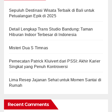
Sepuluh Destinasi Wisata Terbaik di Bali untuk
Petualangan Epik di 2025
Detail Lengkap Trans Studio Bandung: Taman
Hiburan Indoor Terbesar di Indonesia
Misteri Dua S Timnas
Pemecatan Patrick Kluivert dari PSSI: Akhir Karier
Singkat yang Penuh Kontroversi
Lima Resep Jajanan Sehat untuk Momen Santai di
Rumah
Recent Comments