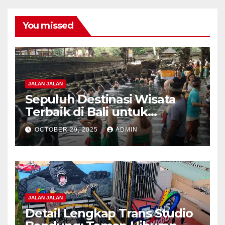
You missed
JALAN JALAN
Sepuluh Destinasi Wisata
Terbaik di Bali untuk
Petualangan Epik di 2025
OCTOBER 29, 2025
ADMIN
JALAN JALAN
Detail Lengkap Trans Studio