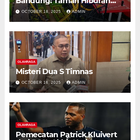
Bandung: Taman Hiburan
Indoor Terbesar di Indonesia
OCTOBER 18, 2025
ADMIN
OLAHRAGA
Misteri Dua S Timnas
OCTOBER 16, 2025
ADMIN
OLAHRAGA
Pemecatan Patrick Kluivert