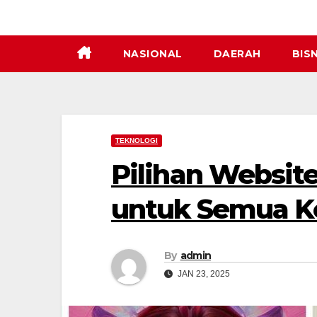
Skip
to
content
NASIONAL
DAERAH
BISN
TEKNOLOGI
Pilihan Websit
untuk Semua K
By
admin
JAN 23, 2025