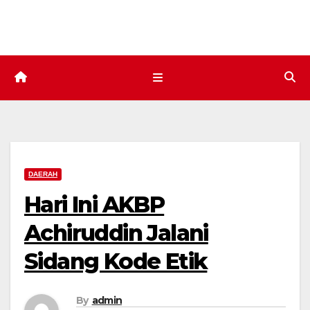
Skip
to
content
DAERAH
Hari Ini AKBP
Achiruddin Jalani
Sidang Kode Etik
By
admin