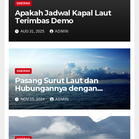
DAERAH
Apakah Jadwal Kapal Laut
Terimbas Demo
AUG 31, 2025
ADMIN
DAERAH
Pasang Surut Laut dan
Hubungannya dengan
Perubahan Iklim
NOV 15, 2024
ADMIN
DAERAH