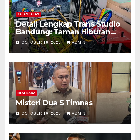
JALAN JALAN
Detail Lengkap Trans Studio
Bandung: Taman Hiburan
Indoor Terbesar di Indonesia
OCTOBER 18, 2025
ADMIN
OLAHRAGA
Misteri Dua S Timnas
OCTOBER 16, 2025
ADMIN