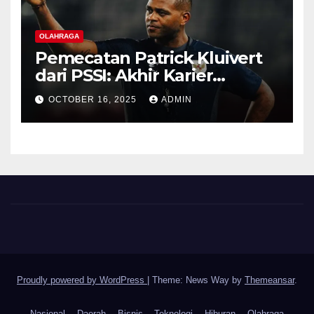
OLAHRAGA
Pemecatan Patrick Kluivert
dari PSSI: Akhir Karier
Singkat yang Penuh
OCTOBER 16, 2025
ADMIN
Kontroversi
Proudly powered by WordPress
|
Theme: News Way by
Themeansar
.
Nasional
Daerah
Bisnis
Teknologi
Hiburan
Olahraga