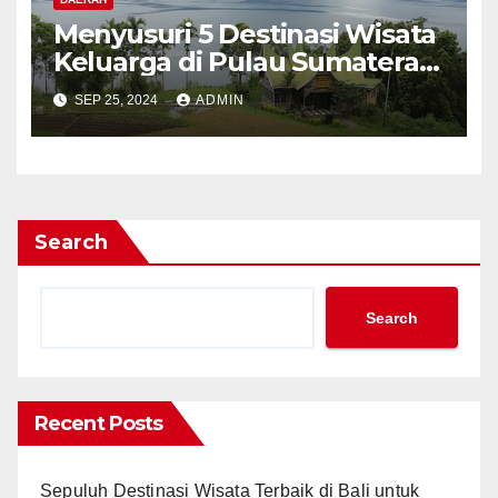
Menyusuri 5 Destinasi Wisata
Keluarga di Pulau Sumatera
yang Wajib Dikunjungi
SEP 25, 2024
ADMIN
Search
Search
Recent Posts
Sepuluh Destinasi Wisata Terbaik di Bali untuk